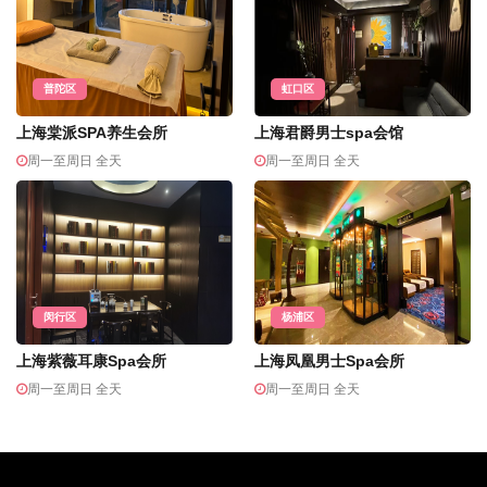
普陀区
虹口区
上海棠派SPA养生会所
上海君爵男士spa会馆
周一至周日 全天
周一至周日 全天
闵行区
杨浦区
上海紫薇耳康Spa会所
上海凤凰男士Spa会所
周一至周日 全天
周一至周日 全天