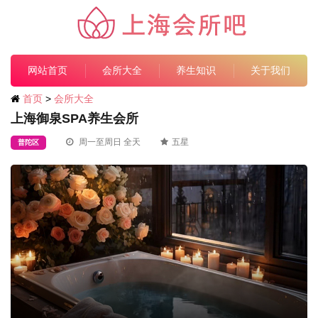
网站首页
会所大全
养生知识
关于我们
首页
>
会所大全
上海御泉SPA养生会所
周一至周日 全天
五星
普陀区