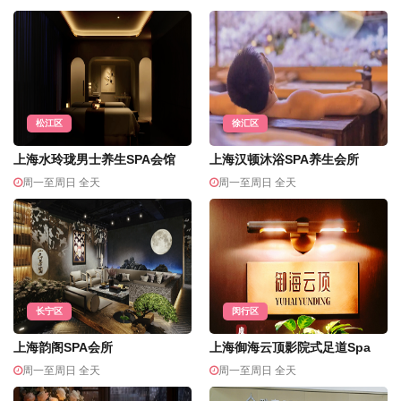
松江区
徐汇区
上海水玲珑男士养生SPA会馆
上海汉顿沐浴SPA养生会所
周一至周日 全天
周一至周日 全天
长宁区
闵行区
上海韵阁SPA会所
上海御海云顶影院式足道Spa
周一至周日 全天
周一至周日 全天