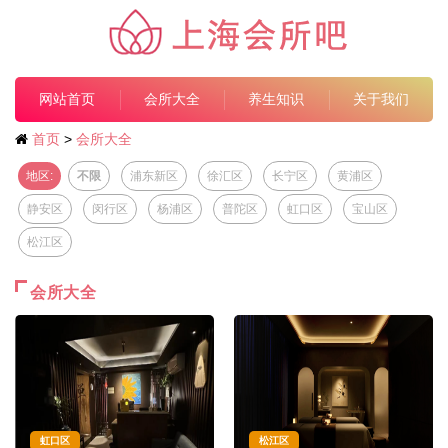
网站首页
会所大全
养生知识
关于我们
首页
>
会所大全
地区:
不限
浦东新区
徐汇区
长宁区
黄浦区
静安区
闵行区
杨浦区
普陀区
虹口区
宝山区
松江区
会所大全
虹口区
松江区