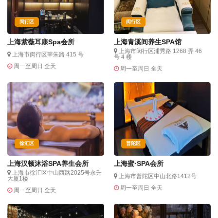
闵行区
闵行区
上海紫薇耳康Spa会所
上海青溪间养生SPA馆
上海市闵行区浦秀路 1268 弄 46
上海市闵行区莘朱路 415 号
号 4 楼
周一至周日 全天
周一至周日 全天
徐汇区
普陀区
上海汉顿沐浴SPA养生会所
上海蜜·SPA会所
上海市徐汇区中山西路2025号永升
上海市普陀区中山北路1412号
大厦1楼
周一至周日 全天
周一至周日 全天