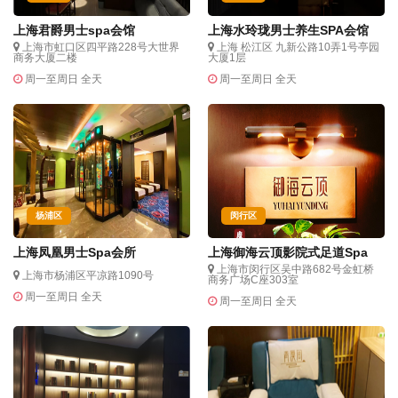
上海君爵男士spa会馆
上海水玲珑男士养生SPA会馆
上海市虹口区四平路228号大世界
上海 松江区 九新公路10弄1号亭园
商务大厦二楼
大厦1层
周一至周日 全天
周一至周日 全天
杨浦区
闵行区
上海凤凰男士Spa会所
上海御海云顶影院式足道Spa
上海市闵行区吴中路682号金虹桥
上海市杨浦区平凉路1090号
商务广场C座303室
周一至周日 全天
周一至周日 全天