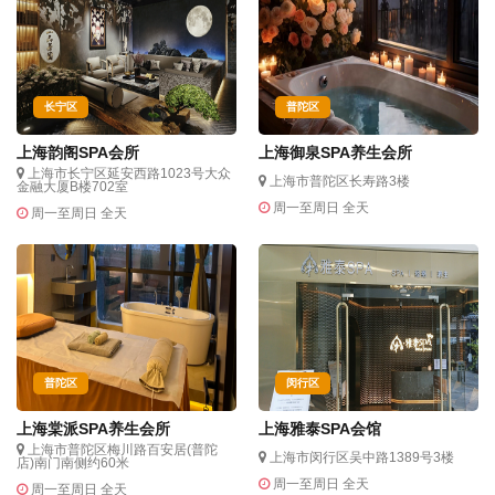
长宁区
普陀区
上海韵阁SPA会所
上海御泉SPA养生会所
上海市长宁区延安西路1023号大众
上海市普陀区长寿路3楼
金融大厦B楼702室
周一至周日 全天
周一至周日 全天
普陀区
闵行区
上海棠派SPA养生会所
上海雅泰SPA会馆
上海市普陀区梅川路百安居(普陀
上海市闵行区吴中路1389号3楼
店)南门南侧约60米
周一至周日 全天
周一至周日 全天